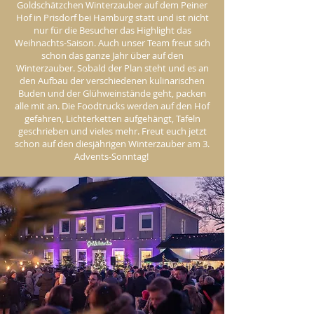
Goldschätzchen Winterzauber auf dem Peiner
Hof in Prisdorf bei Hamburg statt und ist nicht
nur für die Besucher das Highlight das
Weihnachts-Saison. Auch unser Team freut sich
schon das ganze Jahr über auf den
Winterzauber. Sobald der Plan steht und es an
den Aufbau der verschiedenen kulinarischen
Buden und der Glühweinstände geht, packen
alle mit an. Die Foodtrucks werden auf den Hof
gefahren, Lichterketten aufgehängt, Tafeln
geschrieben und vieles mehr. Freut euch jetzt
schon auf den diesjährigen Winterzauber am 3.
Advents-Sonntag!