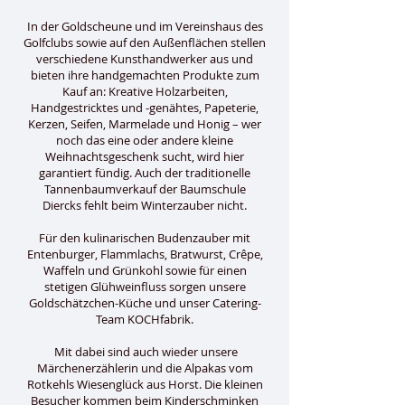
In der Goldscheune und im Vereinshaus des
Golfclubs sowie auf den Außenflächen stellen
verschiedene Kunsthandwerker aus und
bieten ihre handgemachten Produkte zum
Kauf an: Kreative Holzarbeiten,
Handgestricktes und -genähtes, Papeterie,
Kerzen, Seifen, Marmelade und Honig – wer
noch das eine oder andere kleine
Weihnachtsgeschenk sucht, wird hier
garantiert fündig. Auch der traditionelle
Tannenbaumverkauf der Baumschule
Diercks fehlt beim Winterzauber nicht.
Für den kulinarischen Budenzauber mit
Entenburger, Flammlachs, Bratwurst, Crêpe,
Waffeln und Grünkohl sowie für einen
stetigen Glühweinfluss sorgen unsere
Goldschätzchen-Küche und unser Catering-
Team KOCHfabrik.
Mit dabei sind auch wieder unsere
Märchenerzählerin und die Alpakas vom
Rotkehls Wiesenglück aus Horst. Die kleinen
Besucher kommen beim Kinderschminken